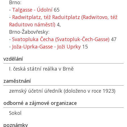
Brno:
-
Talgasse - Údolní
65
-
Radwitplatz, též Raduitplatz (Radwitovo, též
Raduitovo náměstí)
4,
Brno-Žabovřesky:
-
Svatopluka Čecha (Svatopluk-Čech-Gasse)
47
-
Joža-Uprka-Gasse - Joži Uprky
15
vzdělání
I. česká státní reálka v Brně
zaměstnání
zemský účetní úředník (doloženo v roce 1923)
odborné a zájmové organizace
Sokol
poznámky