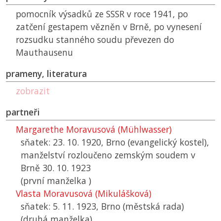
pomocník výsadků ze
SSSR
v roce 1941, po
zatčení gestapem vězněn v Brně, po vynesení
rozsudku stanného soudu převezen do
Mauthausenu
prameny, literatura
zobrazit
partneři
Margarethe Moravusová (Mühlwasser)
sňatek: 23. 10. 1920, Brno (evangelický kostel),
manželství rozloučeno zemským soudem v
Brně 30. 10. 1923
(první manželka )
Vlasta Moravusová (Mikulášková)
sňatek: 5. 11. 1923, Brno (městská rada)
(druhá manželka)