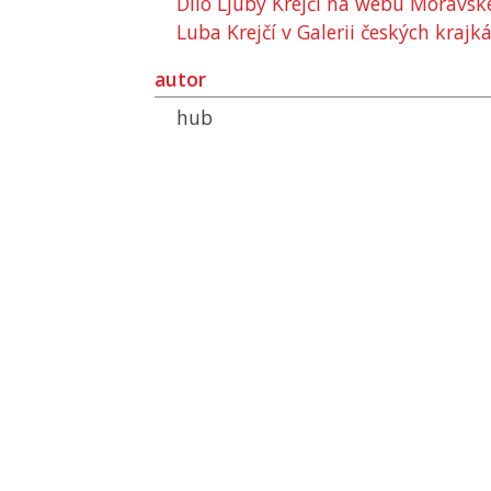
Dílo Ljuby Krejčí na webu Moravské
Luba Krejčí v Galerii českých krajk
autor
hub