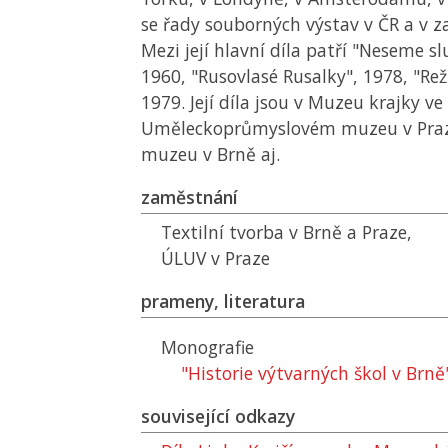
se řady souborných výstav v ČR a v za
Mezi její hlavní díla patří "Neseme 
1960, "Rusovlasé Rusalky", 1978, "Re
1979. Její díla jsou v Muzeu krajky v
Uměleckoprůmyslovém muzeu v Praz
muzeu v Brně aj.
zaměstnání
Textilní tvorba v Brně a Praze,
ÚLUV
v Praze
prameny, literatura
Monografie
"Historie výtvarných škol v Brně
související odkazy