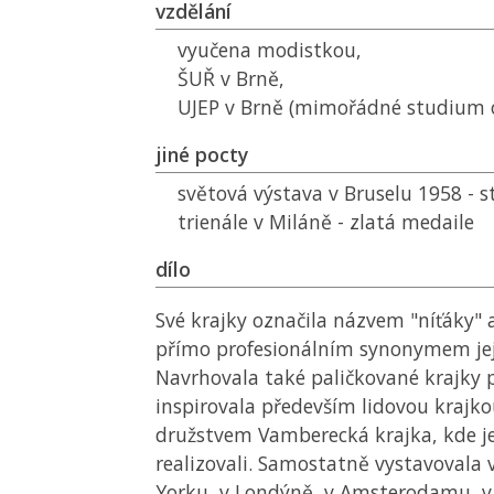
vzdělání
vyučena modistkou,
ŠUŘ
v Brně,
UJEP
v Brně (mimořádné studium o
jiné pocty
světová výstava v Bruselu 1958 - s
trienále v Miláně - zlatá medaile
dílo
Své krajky označila názvem "níťáky" a
přímo profesionálním synonymem její
Navrhovala také paličkované krajky 
inspirovala především lidovou krajko
družstvem Vamberecká krajka, kde je
realizovali. Samostatně vystavovala v
Yorku, v Londýně, v Amsterodamu, v 