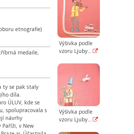
boru etnografie)
Výšivka podle
vzoru Ljuby...
tříbrná medaile,
 ty se pak staly
ho díla.
pro
ÚLUV
, kde se
u, spolupracovala s
Výšivka podle
jí návrhy
vzoru Ljuby...
 Paříži, v New
Praze aj. Účastnila