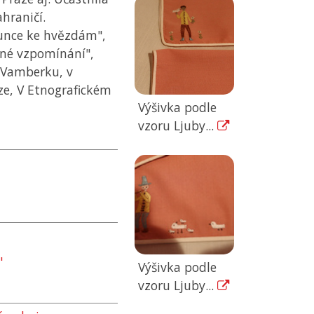
hraničí.
slunce ke hvězdám",
žné vzpomínání",
e Vamberku, v
e, V Etnografickém
Výšivka podle
vzoru Ljuby...
"
Výšivka podle
vzoru Ljuby...