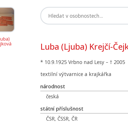
juba)
ejková
Luba (Ljuba) Krejčí-Čej
* 10.9.1925 Vrbno nad Lesy – † 2005
textilní výtvarnice a krajkářka
národnost
česká
státní příslušnost
ČSR
,
ČSSR
,
ČR