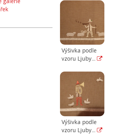
 galerie
ářek
Výšivka podle
vzoru Ljuby...
Výšivka podle
vzoru Ljuby...