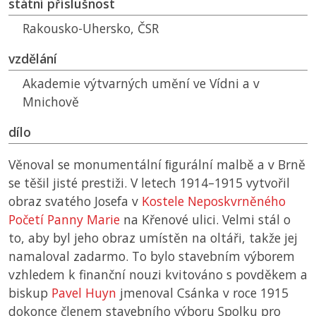
státní příslušnost
Rakousko-Uhersko,
ČSR
vzdělání
Akademie výtvarných umění ve Vídni a v
Mnichově
dílo
Věnoval se monumentální ﬁgurální malbě a v Brně
se těšil jisté prestiži. V letech 1914–1915 vytvořil
obraz svatého Josefa v
Kostele Neposkvrněného
Početí Panny Marie
na Křenové ulici. Velmi stál o
to, aby byl jeho obraz umístěn na oltáři, takže jej
namaloval zadarmo. To bylo stavebním výborem
vzhledem k finanční nouzi kvitováno s povděkem a
biskup
Pavel Huyn
jmenoval Csánka v roce 1915
dokonce členem stavebního výboru Spolku pro