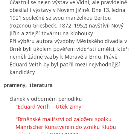
účastnil se nejen výstav ve Vídni, ale pravidelně
obesílal i výstavy v Novém Jičíně. Dne 13. ledna
1921 společně se svou manželkou Bertou
(rozenou Griesbeck, 1872–1952) navštívil Nový
Jičín a zdejší továrnu na klobouky.
Při výběru autora výzdoby Městského divadla v
Brně byli úkolem pověřeni vídeňstí umělci, kteří
neměli žádné vazby k Moravě a Brnu. Právě
Eduard Veith by byl patřil mezi nejvhodnější
kandidáty.
prameny, literatura
článek v odborném periodiku
"Eduard Veith – Útěk zimy"
"Brněnské malířství od založení spolku
Mährischer Kunstverein do vzniku Klubu