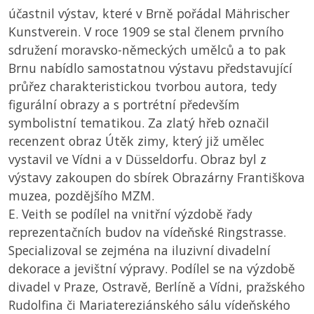
účastnil výstav, které v Brně pořádal Mährischer
Kunstverein. V roce 1909 se stal členem prvního
sdružení moravsko-německých umělců a to pak
Brnu nabídlo samostatnou výstavu představující
průřez charakteristickou tvorbou autora, tedy
figurální obrazy a s portrétní především
symbolistní tematikou. Za zlatý hřeb označil
recenzent obraz Útěk zimy, který již umělec
vystavil ve Vídni a v Düsseldorfu. Obraz byl z
výstavy zakoupen do sbírek Obrazárny Františkova
muzea, pozdějšího
MZM
.
E. Veith se podílel na vnitřní výzdobě řady
reprezentačních budov na vídeňské Ringstrasse.
Specializoval se zejména na iluzivní divadelní
dekorace a jevištní výpravy. Podílel se na výzdobě
divadel v Praze, Ostravě, Berlíně a Vídni, pražského
Rudolfina či Mariatereziánského sálu vídeňského