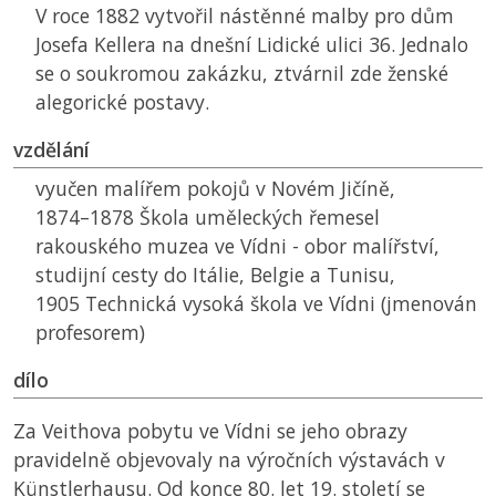
V roce 1882 vytvořil nástěnné malby pro dům
Josefa Kellera na dnešní Lidické ulici 36. Jednalo
se o soukromou zakázku, ztvárnil zde ženské
alegorické postavy.
vzdělání
vyučen malířem pokojů v Novém Jičíně,
1874–1878 Škola uměleckých řemesel
rakouského muzea ve Vídni - obor malířství,
studijní cesty do Itálie, Belgie a Tunisu,
1905 Technická vysoká škola ve Vídni (jmenován
profesorem)
dílo
Za Veithova pobytu ve Vídni se jeho obrazy
pravidelně objevovaly na výročních výstavách v
Künstlerhausu. Od konce 80. let 19. století se