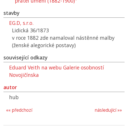
přátel umění (1882-1900)"
stavby
EG.D, s.r.o.
Lidická 36/1873
v roce 1882 zde namaloval nástěnné malby
(ženské alegorické postavy)
související odkazy
Eduard Veith na webu Galerie osobností
Novojičínska
autor
hub
«« předchozí
následující »»