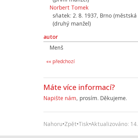
Norbert Tomek
sňatek: 2. 8. 1937, Brno (městská
(druhý manžel)
autor
Menš
«« předchozí
Máte více informací?
Napište nám
, prosím. Děkujeme.
Nahoru
•
Zpět
•
Tisk
•
Aktualizováno: 14.