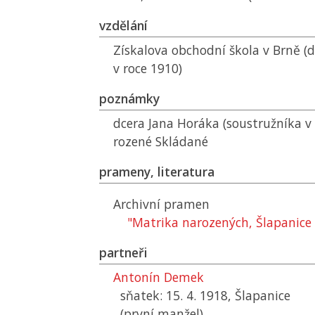
vzdělání
Získalova obchodní škola v Brně (
v roce 1910)
poznámky
dcera Jana Horáka (soustružníka v 
rozené Skládané
prameny, literatura
Archivní pramen
"Matrika narozených, Šlapanice
partneři
Antonín Demek
sňatek: 15. 4. 1918, Šlapanice
(první manžel)