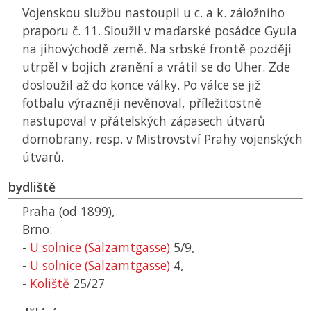
Vojenskou službu nastoupil u c. a k. záložního
praporu č. 11. Sloužil v maďarské posádce Gyula
na jihovýchodě země. Na srbské frontě později
utrpěl v bojích zranění a vrátil se do Uher. Zde
dosloužil až do konce války. Po válce se již
fotbalu výrazněji nevěnoval, příležitostně
nastupoval v přátelských zápasech útvarů
domobrany, resp. v Mistrovství Prahy vojenských
útvarů.
bydliště
Praha (od 1899),
Brno:
-
U solnice (Salzamtgasse)
5/9,
-
U solnice (Salzamtgasse)
4,
-
Koliště
25/27