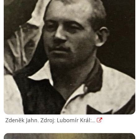
Zdeněk Jahn. Zdroj: Lubomír Král:...