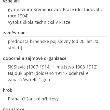
vzdělání
gymnázium Křemencová v Praze (dostudoval v
roce 1904),
Vysoká škola technická v Praze
zaměstnání
přednosta brněnské pojišťovny (od 20. let 20.
století)
odborné a zájmové organizace
SK
Slavia (1907-1914, 1. mužstvo 1908-1912),
Hajduk Split (doloženo 1914 - odehrál 9
zápasů/vstřelil 1 gól)
hrob
Praha, Olšanské hřbitovy
poznámky