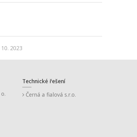
 10. 2023
Technické řešení
o.
Černá a fialová s.r.o.