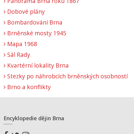
Panorama Brna roku 1867
Dobové plány
Bombardování Brna
Brněnské mosty 1945
Mapa 1968
Sál Rady
Kvartérní lokality Brna
Stezky po náhrobcích brněnských osobností
Brno a konflikty
Encyklopedie dějin Brna