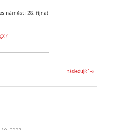
es náměstí 28. října)
nger
následující »»