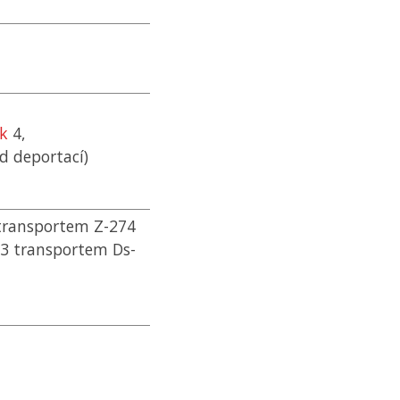
ík
4,
ed deportací)
 transportem Z-274
43 transportem Ds-