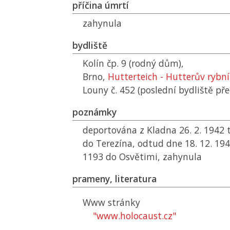
příčina úmrtí
zahynula
bydliště
Kolín čp. 9 (rodný dům),
Brno,
Hutterteich - Hutterův rybn
Louny č. 452 (poslední bydliště př
poznámky
deportována z Kladna 26. 2. 1942
do Terezína, odtud dne 18. 12. 19
1193 do Osvětimi, zahynula
prameny, literatura
Www stránky
"www.holocaust.cz"