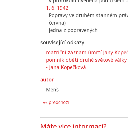
v protokolu uvedena pod číslem 
1. 6. 1942
Popravy ve druhém stanném právu
června)
jedna z popravených
související odkazy
matriční záznam úmrtí Jany Kope
pomník obětí druhé světové války 
- Jana Kopečková
autor
Menš
«« předchozí
Máte více informací?