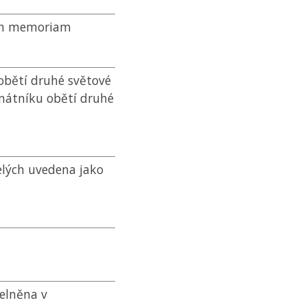
 in memoriam
obětí druhé světové
amátníku obětí druhé
elých uvedena jako
elněna v