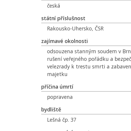
česká
státní příslušnost
Rakousko-Uhersko,
ČSR
zajímavé okolnosti
odsouzena stanným soudem v Brně
rušení veřejného pořádku a bezpeč
velezrady k trestu smrti a zabave
majetku
příčina úmrtí
popravena
bydliště
Lešná čp. 37