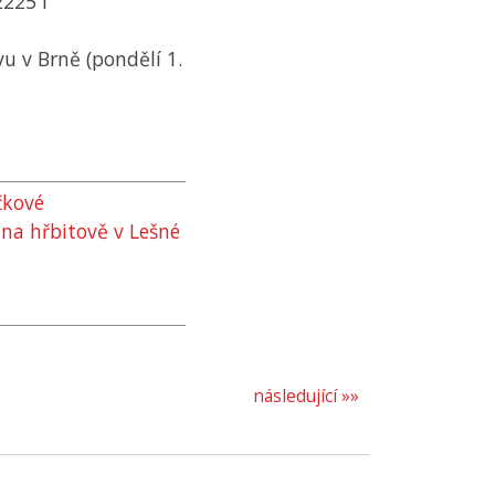
2225 f
 v Brně (pondělí 1.
čkové
na hřbitově v Lešné
následující »»