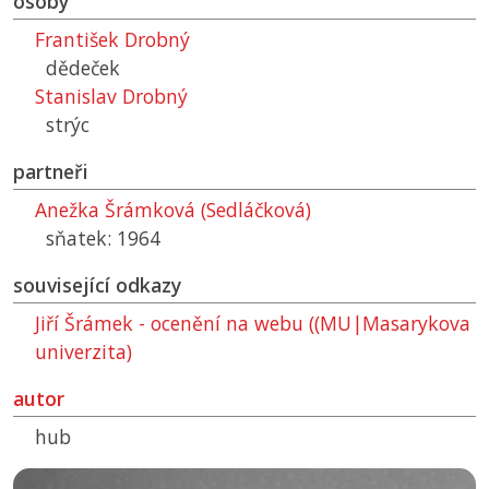
osoby
František Drobný
dědeček
Stanislav Drobný
strýc
partneři
Anežka Šrámková (Sedláčková)
sňatek: 1964
související odkazy
Jiří Šrámek - ocenění na webu ((MU|Masarykova
univerzita)
autor
hub