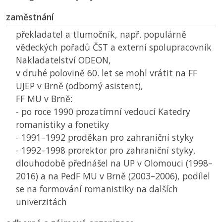
zaměstnání
překladatel a tlumočník, např. populárně
vědeckých pořadů
ČST
a externí spolupracovník
Nakladatelství ODEON,
v druhé polovině 60. let se mohl vrátit na
FF
UJEP
v Brně (odborný asistent),
FF MU
v Brně:
- po roce 1990 prozatímní vedoucí Katedry
romanistiky a fonetiky
- 1991–1992 proděkan pro zahraniční styky
- 1992–1998 prorektor pro zahraniční styky,
dlouhodobě přednášel na
UP
v Olomouci (1998–
2016) a na
PedF MU
v Brně (2003–2006), podílel
se na formování romanistiky na dalších
univerzitách