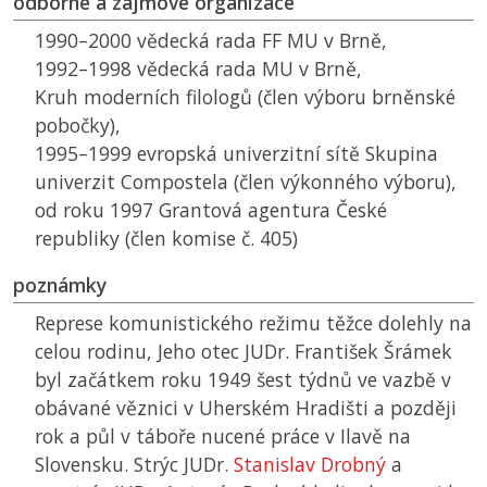
odborné a zájmové organizace
1990–2000 vědecká rada
FF MU
v Brně,
1992–1998 vědecká rada
MU
v Brně,
Kruh moderních filologů (člen výboru brněnské
pobočky),
1995–1999 evropská univerzitní sítě Skupina
univerzit Compostela (člen výkonného výboru),
od roku 1997 Grantová agentura České
republiky (člen komise č. 405)
poznámky
Represe komunistického režimu těžce dolehly na
celou rodinu, Jeho otec JUDr. František Šrámek
byl začátkem roku 1949 šest týdnů ve vazbě v
obávané věznici v Uherském Hradišti a později
rok a půl v táboře nucené práce v Ilavě na
Slovensku. Strýc JUDr.
Stanislav Drobný
a