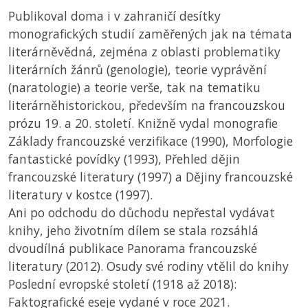
Publikoval doma i v zahraničí desítky
monografických studií zaměřených jak na témata
literárněvědná, zejména z oblasti problematiky
literárních žánrů (genologie), teorie vyprávění
(naratologie) a teorie verše, tak na tematiku
literárněhistorickou, především na francouzskou
prózu 19. a 20. století. Knižně vydal monografie
Základy francouzské verzifikace (1990), Morfologie
fantastické povídky (1993), Přehled dějin
francouzské literatury (1997) a Dějiny francouzské
literatury v kostce (1997).
Ani po odchodu do důchodu nepřestal vydávat
knihy, jeho životním dílem se stala rozsáhlá
dvoudílná publikace Panorama francouzské
literatury (2012). Osudy své rodiny vtělil do knihy
Poslední evropské století (1918 až 2018):
Faktografické eseje vydané v roce 2021.