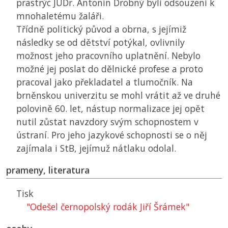
prastrýc JUDr. Antonín Drobný byli odsouzeni k
mnohaletému žaláři.
Třídně politický původ a obrna, s jejímiž
následky se od dětství potýkal, ovlivnily
možnost jeho pracovního uplatnění. Nebylo
možné jej poslat do dělnické profese a proto
pracoval jako překladatel a tlumočník. Na
brněnskou univerzitu se mohl vrátit až ve druhé
polovině 60. let, nástup normalizace jej opět
nutil zůstat navzdory svým schopnostem v
ústraní. Pro jeho jazykové schopnosti se o něj
zajímala i
StB
, jejímuž nátlaku odolal.
prameny, literatura
Tisk
"Odešel černopolský rodák Jiří Šrámek"