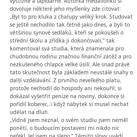
výstižně a lapidárně. Autorka medailonku si
dovoluje některé jeho myšlenky zde citovat:
„Byl to pro kluka z chalupy veliký krok. Studovat
se ještě nechodilo tak četně jako dnes, a byli to
většinou synové sedláků, kteří se pokoušeli o
střední školu a zřídka ji dokončovali,“ tak
komentoval svá studia, která znamenala pro
chudobnou rodinu značnou finanční zátěž a pro
nezkušeného chlapce velké úsilí. Ale snad právě
tato skutečnost byla základem neustálé snahy o
další vzdělávání. Z prvního nevelkého platu,
protože nechodil do hospody ani nekouřil, si
dokázal vyšetřit peníze na noviny, dokonce si
pořídil koberec, i když nábytek si musel nechat
udělat na dluh.
„Vídně jsem neznal, o svém studiu jsem neměl
ponětí, o budoucím postavení mi nikdo nic
neřekl. Jel jsem na slepo.“ Těmito slovy uvádí