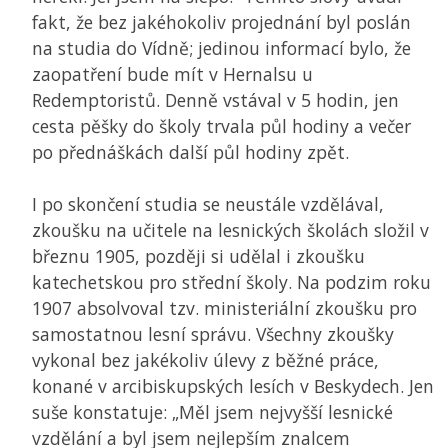
fakt, že bez jakéhokoliv projednání byl poslán
na studia do Vídně; jedinou informací bylo, že
zaopatření bude mít v Hernalsu u
Redemptoristů. Denně vstával v 5 hodin, jen
cesta pěšky do školy trvala půl hodiny a večer
po přednáškách další půl hodiny zpět.
I po skončení studia se neustále vzdělával,
zkoušku na učitele na lesnických školách složil v
březnu 1905, později si udělal i zkoušku
katechetskou pro střední školy. Na podzim roku
1907 absolvoval tzv. ministeriální zkoušku pro
samostatnou lesní správu. Všechny zkoušky
vykonal bez jakékoliv úlevy z běžné práce,
konané v arcibiskupských lesích v Beskydech. Jen
suše konstatuje: „Měl jsem nejvyšší lesnické
vzdělání a byl jsem nejlepším znalcem