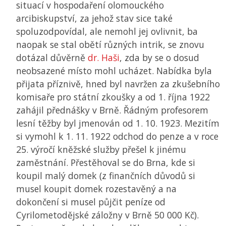
situací v hospodaření olomouckého
arcibiskupství, za jehož stav sice také
spoluzodpovídal, ale nemohl jej ovlivnit, ba
naopak se stal obětí různých intrik, se znovu
dotázal důvěrně
dr. Haši
, zda by se o dosud
neobsazené místo mohl ucházet. Nabídka byla
přijata příznivě, hned byl navržen za zkušebního
komisaře pro státní zkoušky a od 1. října 1922
zahájil přednášky v Brně. Řádným profesorem
lesní těžby byl jmenován od 1. 10. 1923. Mezitím
si vymohl k 1. 11. 1922 odchod do penze a v roce
25. výročí kněžské služby přešel k jinému
zaměstnání. Přestěhoval se do Brna, kde si
koupil malý domek (z finančních důvodů si
musel koupit domek rozestavěný a na
dokončení si musel půjčit peníze od
Cyrilometodějské záložny v Brně 50 000 Kč).