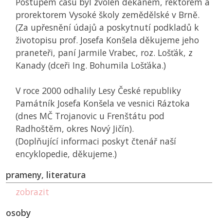
Postupem času byl zvolen děkanem, rektorem a
prorektorem Vysoké školy zemědělské v Brně.
(Za upřesnění údajů a poskytnutí podkladů k
životopisu prof. Josefa Konšela děkujeme jeho
praneteři, paní Jarmile Vrabec, roz. Lošťák, z
Kanady (dceři Ing. Bohumila Lošťáka.)
V roce 2000 odhalily Lesy České republiky
Památník Josefa Konšela ve vesnici Ráztoka
(dnes
MČ
Trojanovic u Frenštátu pod
Radhoštěm, okres Nový Jičín).
(Doplňující informaci poskyt čtenář naší
encyklopedie, děkujeme.)
prameny, literatura
zobrazit
osoby