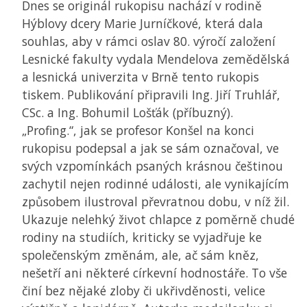
Dnes se originál rukopisu nachází v rodině
Hýblovy dcery Marie Jurníčkové, která dala
souhlas, aby v rámci oslav 80. výročí založení
Lesnické fakulty vydala Mendelova zemědělská
a lesnická univerzita v Brně tento rukopis
tiskem. Publikování připravili Ing. Jiří Truhlář,
CSc. a Ing. Bohumil Lošťák (příbuzný).
„Profing.“, jak se profesor Konšel na konci
rukopisu podepsal a jak se sám označoval, ve
svých vzpomínkách psaných krásnou češtinou
zachytil nejen rodinné události, ale vynikajícím
způsobem ilustroval převratnou dobu, v níž žil.
Ukazuje nelehký život chlapce z poměrně chudé
rodiny na studiích, kriticky se vyjadřuje ke
společenským změnám, ale, ač sám kněz,
nešetří ani některé církevní hodnostáře. To vše
činí bez nějaké zloby či ukřivděnosti, velice