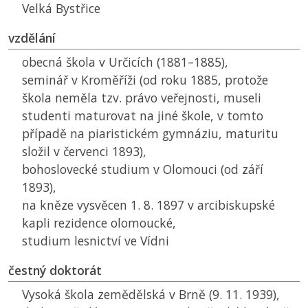
Velká Bystřice
vzdělání
obecná škola v Určicích (1881–1885),
seminář v Kroměříži (od roku 1885, protože
škola neměla tzv. právo veřejnosti, museli
studenti maturovat na jiné škole, v tomto
případě na piaristickém gymnáziu, maturitu
složil v červenci 1893),
bohoslovecké studium v Olomouci (od září
1893),
na kněze vysvěcen 1. 8. 1897 v arcibiskupské
kapli rezidence olomoucké,
studium lesnictví ve Vídni
čestný doktorát
Vysoká škola zemědělská v Brně (9. 11. 1939),