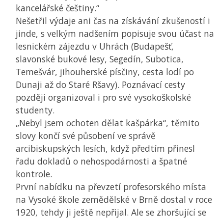
kancelářské češtiny.“
Nešetřil výdaje ani čas na získávání zkušeností i
jinde, s velkým nadšením popisuje svou účast na
lesnickém zájezdu v Uhrách (Budapešť,
slavonské bukové lesy, Segedín, Subotica,
Temešvár, jihouherské písčiny, cesta lodí po
Dunaji až do Staré Ršavy). Poznávací cesty
později organizoval i pro své vysokoškolské
studenty.
„Nebyl jsem ochoten dělat kašpárka“, těmito
slovy končí své působení ve správě
arcibiskupských lesích, když předtím přinesl
řadu dokladů o nehospodárnosti a špatné
kontrole.
První nabídku na převzetí profesorského místa
na Vysoké škole zemědělské v Brně dostal v roce
1920, tehdy ji ještě nepřijal. Ale se zhoršující se