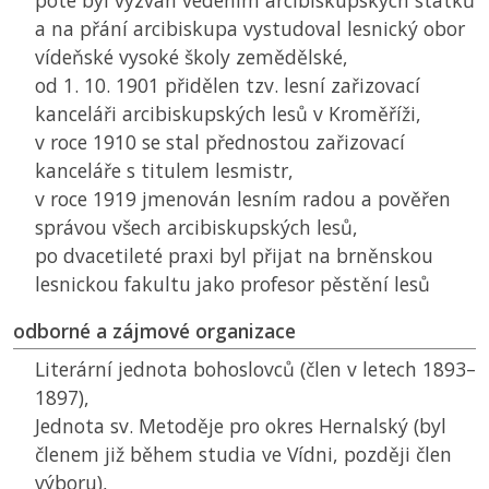
poté byl vyzván vedením arcibiskupských statků
a na přání arcibiskupa vystudoval lesnický obor
vídeňské vysoké školy zemědělské,
od 1. 10. 1901 přidělen tzv. lesní zařizovací
kanceláři arcibiskupských lesů v Kroměříži,
v roce 1910 se stal přednostou zařizovací
kanceláře s titulem lesmistr,
v roce 1919 jmenován lesním radou a pověřen
správou všech arcibiskupských lesů,
po dvacetileté praxi byl přijat na brněnskou
lesnickou fakultu jako profesor pěstění lesů
odborné a zájmové organizace
Literární jednota bohoslovců (člen v letech 1893–
1897),
Jednota sv. Metoděje pro okres Hernalský (byl
členem již během studia ve Vídni, později člen
výboru),