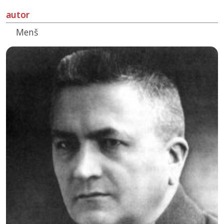
autor
Menš