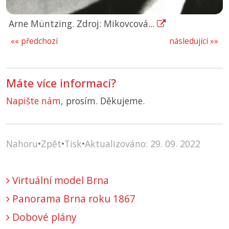
Arne Müntzing. Zdroj: Mikovcová...
«« předchozí
následující »»
Máte více informací?
Napište nám
, prosím. Děkujeme.
Nahoru
•
Zpět
•
Tisk
•
Aktualizováno: 29. 09. 2022
Virtuální model Brna
Panorama Brna roku 1867
Dobové plány