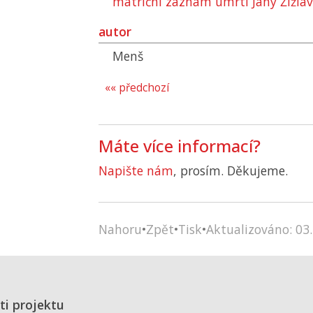
matriční záznam úmrtí Jany Žižla
autor
Menš
«« předchozí
Máte více informací?
Napište nám
, prosím. Děkujeme.
Nahoru
•
Zpět
•
Tisk
•
Aktualizováno: 03.
ti projektu