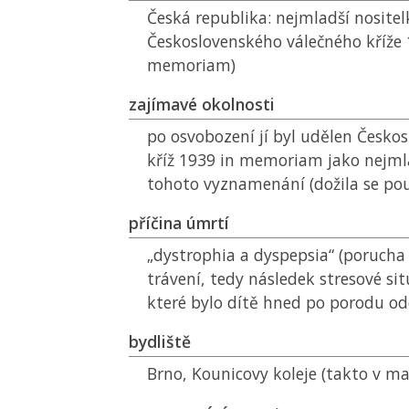
Česká republika:
nejmladší nositel
Československého válečného kříže 
memoriam)
zajímavé okolnosti
po osvobození jí byl udělen Česko
kříž 1939 in memoriam jako nejml
tohoto vyznamenání (dožila se po
příčina úmrtí
„dystrophia a dyspepsia“ (porucha
trávení, tedy následek stresové si
které bylo dítě hned po porodu o
bydliště
Brno, Kounicovy koleje (takto v ma