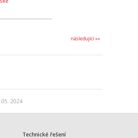
vské
následující »»
 05. 2024
Technické řešení