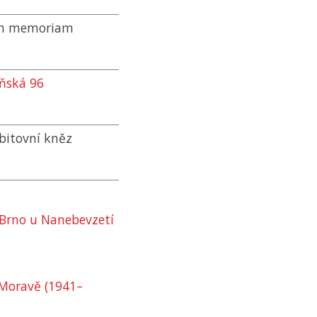
 in memoriam
eňská 96
řbitovní kněz
 Brno u Nanebevzetí
 Moravě (1941–