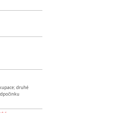
okupace; druhé
odpočinku