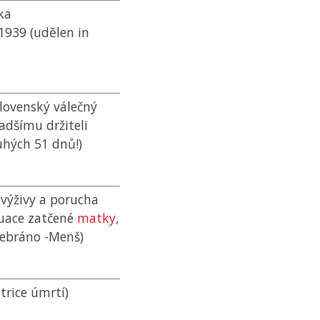
ka
1939 (udělen in
slovenský válečný
adšímu držiteli
uhých 51 dnů!)
 výživy a porucha
tuace zatčené
matky
,
debráno -Menš)
trice úmrtí)