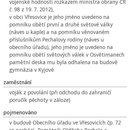
vojenské hodnosti rozkazem ministra obrany
ČR
č. 98 z 19. 7. 2012),
v obci Vřesovice je jeho jméno uvedeno na
pomníku obětí první a druhé světové války
(náves u kaple) a na pomníku věnovaném
příslušníkům Pechalovy rodiny (náves u
obecního úřadu), jeho jméno je uvedeno na
pomníku obětí světových válek v Osvětimanech
pamětní deska mu byla odhalena na budově
gymnázia v Kyjově
zaměstnání
voják z povolání (při odchodu do zahraničí
poručík pěchoty v záloze)
pojmenováno
v budově Obecního úřadu ve Vřesovicích čp. 72