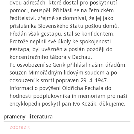
dvou adresách, které dostal pro poskytnutí
pomoci, neuspěl. Přihlásil se na četnickém
ředitelství, zřejmě se domníval, že jej jako
příslušníka Slovenského štátu pošlou domů.
Předán však gestapu, stal se konfidentem.
Protože neplnil své úkoly ke spokojenosti
gestapa, byl uvězněn a poslán později do
koncentračního tábora v Dachau.
Po osvobození se Gerik přihlásil našim úřadům,
souzen Mimořádným lidovým soudem a po
odsouzení k smrti popraven 29. 4. 1947.
Informaci o povýšení Oldřicha Pechala do
hodnosti podplukovníka in memoriam pro naši
encyklopedii poskytl pan Ivo Kozák, děkujeme.
prameny, literatura
zobrazit