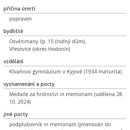
příčina úmrtí
popraven
bydliště
Osvětimany čp. 15 (rodný dům),
Vřesovice (okres Hodonín)
vzdělání
Klvaňovo gymnázium v Kyjově (1934 maturita)
vyznamenání a pocty
Medaile za hrdinství in memoriam (udělena 28.
10. 2024)
jiné pocty
podplukovník in memoriam (jmenován do