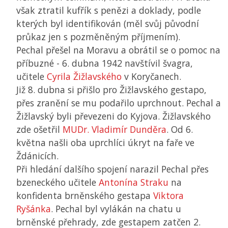
však ztratil kufřík s penězi a doklady, podle
kterých byl identifikován (měl svůj původní
průkaz jen s pozměněným příjmením).
Pechal přešel na Moravu a obrátil se o pomoc na
příbuzné - 6. dubna 1942 navštívil švagra,
učitele
Cyrila Žižlavského
v Koryčanech.
Již 8. dubna si přišlo pro Žižlavského gestapo,
přes zranění se mu podařilo uprchnout. Pechal a
Žižlavský byli převezeni do Kyjova. Žižlavského
zde ošetřil
MUDr. Vladimír Dunděra
. Od 6.
května našli oba uprchlíci úkryt na faře ve
Ždánicích.
Při hledání dalšího spojení narazil Pechal přes
bzeneckého učitele
Antonína Straku
na
konfidenta brněnského gestapa
Viktora
Ryšánka
. Pechal byl vylákán na chatu u
brněnské přehrady, zde gestapem zatčen 2.