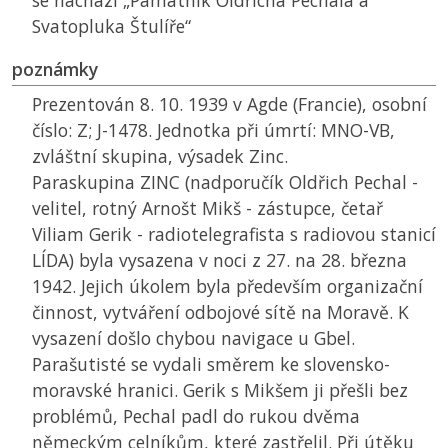
se nachází „Památník Oldřicha Pechala a
Svatopluka Štulíře“
poznámky
Prezentován 8. 10. 1939 v Agde (Francie), osobní
číslo: Z; J-1478. Jednotka při úmrtí:
MNO-VB
,
zvláštní skupina, výsadek Zinc.
Paraskupina ZINC (nadporučík Oldřich Pechal -
velitel, rotný Arnošt Mikš - zástupce, četař
Viliam Gerik - radiotelegrafista s radiovou stanicí
LÍDA) byla vysazena v noci z 27. na 28. března
1942. Jejich úkolem byla především organizační
činnost, vytváření odbojové sítě na Moravě. K
vysazení došlo chybou navigace u Gbel.
Parašutisté se vydali směrem ke slovensko-
moravské hranici. Gerik s Mikšem ji přešli bez
problémů, Pechal padl do rukou dvěma
německým celníkům, které zastřelil. Při útěku