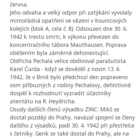
června.
Jeho odvaha a velký odpor při zatýkání vyvolaly
mimořádná opatření ve vězení v Kounicových
kolejích (blok A, cela č. 8). Odsouzen dne 30. 6.
1942 k trestu smrti, k výkonu převezen do
koncentračního tábora Mauthausen. Poprava
oběšením byla záměrně dehonestující.
Oldřicha Pechala velice obdivoval parašutista
Karel Čurda - když se dověděl z novin 13. 6.
1942, že v Brně bylo předchozí den popraveno
osm příbuzných z rodiny Pechalovy, definitivně
dospěl k rozhodnutí vyzradit účastníky
atentátu na R. Heydricha.
Osudy dalších členů výsadku ZINC: Mikš se
dostal později do Prahy, navázal spojení se členy
dalšího z výsadků, padl 30. 4. 1942 při přestřelce
s četníky. Gerik se také dostal do Prahy, ale na