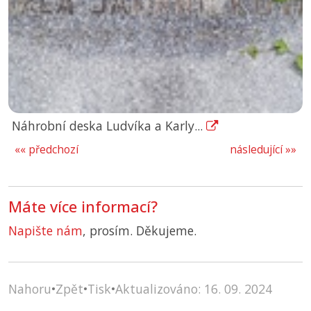
Náhrobní deska Ludvíka a Karly...
«« předchozí
následující »»
Máte více informací?
Napište nám
, prosím. Děkujeme.
Nahoru
•
Zpět
•
Tisk
•
Aktualizováno: 16. 09. 2024