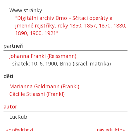
Www stránky
"Digitální archiv Brno – Sčítací operáty a
jmenné rejstříky, roky 1850, 1857, 1870, 1880,
1890, 1900, 1921"
partneři
Johanna Frankl (Reissmann)
sňatek: 10. 6. 1900, Brno (israel. matrika)
děti
Marianna Goldmann (Frankl)
Cäcilie Stiassni (Frankl)
autor
LucKub
«« předchozí
následující »»