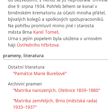
dne 9. srpna 1934. Pohřeb žehem se konal v
brněnském krematoriu za účasti mnoha přátel,
bývalých kolegů a spolkových spolupracovníků.
Na pohřbu promluvil mimo jiné i starosta
města Brna
Karel Tomeš
.
Urna s jejím popelem byla uložena v urnovém
háji
Ústředního hřbitova
.
prameny, literatura
Ostatní literatura
"Památce Marie Burešové"
Archivní pramen
"Matrika narozených, Olešnice 1859–1880"
"Matrika zemřelých, Brno (městská rada)
1933–1937"