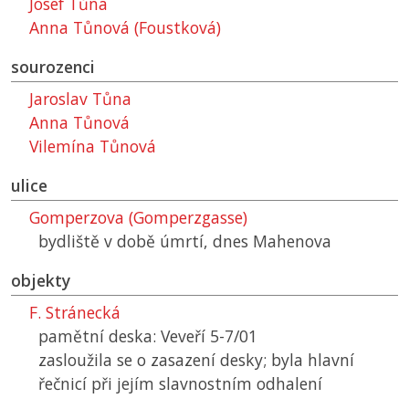
Josef Tůna
Anna Tůnová (Foustková)
sourozenci
Jaroslav Tůna
Anna Tůnová
Vilemína Tůnová
ulice
Gomperzova (Gomperzgasse)
bydliště v době úmrtí, dnes Mahenova
objekty
F. Stránecká
pamětní deska: Veveří 5-7/01
zasloužila se o zasazení desky; byla hlavní
řečnicí při jejím slavnostním odhalení