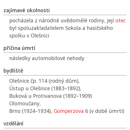
zajímavé okolnosti
pocházela z národně uvědomělé rodiny, její
otec
byl spoluzakladatelem Sokola a hasičského
spolku v Olešnici
příčina úmrtí
následky automobilové nehody
bydliště
Olešnice čp. 114 (rodný dům),
Ústup u Olešnice (1883–1892),
Buková u Protivanova (1892–1909)
Olomoučany,
Brno (1924–1934),
Gomperzova
6 (v době úmrtí)
vzdělání