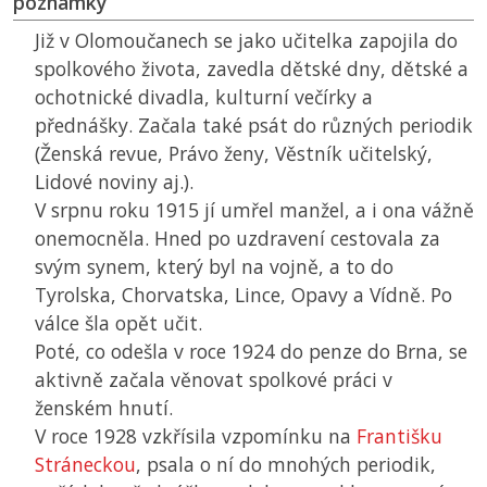
poznámky
Již v Olomoučanech se jako učitelka zapojila do
spolkového života, zavedla dětské dny, dětské a
ochotnické divadla, kulturní večírky a
přednášky. Začala také psát do různých periodik
(Ženská revue, Právo ženy, Věstník učitelský,
Lidové noviny aj.).
V srpnu roku 1915 jí umřel manžel, a i ona vážně
onemocněla. Hned po uzdravení cestovala za
svým synem, který byl na vojně, a to do
Tyrolska, Chorvatska, Lince, Opavy a Vídně. Po
válce šla opět učit.
Poté, co odešla v roce 1924 do penze do Brna, se
aktivně začala věnovat spolkové práci v
ženském hnutí.
V roce 1928 vzkřísila vzpomínku na
Františku
Stráneckou
, psala o ní do mnohých periodik,