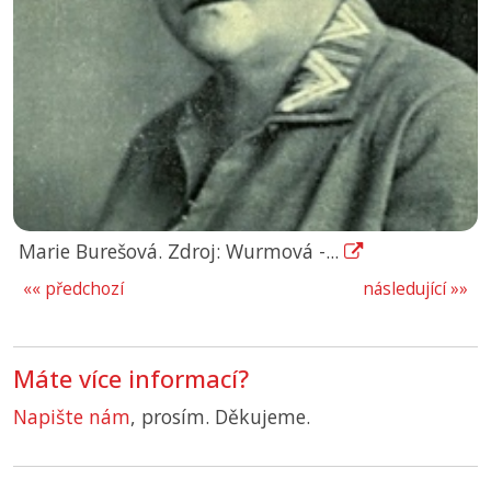
Marie Burešová. Zdroj: Wurmová -...
«« předchozí
následující »»
Máte více informací?
Napište nám
, prosím. Děkujeme.