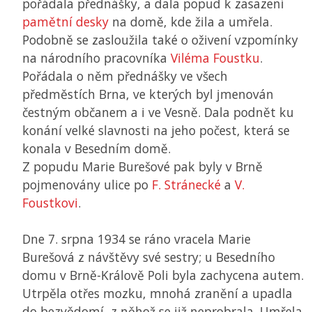
pořádala přednášky, a dala popud k zasazení
pamětní desky
na domě, kde žila a umřela.
Podobně se zasloužila také o oživení vzpomínky
na národního pracovníka
Viléma Foustku
.
Pořádala o něm přednášky ve všech
předměstích Brna, ve kterých byl jmenován
čestným občanem a i ve Vesně. Dala podnět ku
konání velké slavnosti na jeho počest, která se
konala v Besedním domě.
Z popudu Marie Burešové pak byly v Brně
pojmenovány ulice po
F. Stránecké
a
V.
Foustkovi
.
Dne 7. srpna 1934 se ráno vracela Marie
Burešová z návštěvy své sestry; u Besedního
domu v Brně-Králově Poli byla zachycena autem.
Utrpěla otřes mozku, mnohá zranění a upadla
do bezvědomí, z něhož se již neprobrala. Umřela