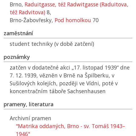
Brno,
Raduitgasse, též Radwitgasse (Raduitova,
též Radvitova)
8,
Brno-Žabovřesky,
Pod homolkou
70
zaměstnání
student techniky (v době zatčení)
poznámky
zatčen v dodatečné akci „17. listopad 1939“ dne
7. 12. 1939, vězněn v Brně na Špilberku, v
Sušilových kolejích, později ve Vídni, poté v
koncentračním táboře Sachsenhausen
prameny, literatura
Archivní pramen
"Matrika oddaných, Brno - sv. Tomáš 1943–
1946"