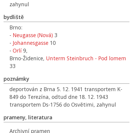
zahynul
bydliště
Brno:
-
Neugasse (Nová)
3
-
Johannesgasse
10
-
Orlí
9,
Brno-Židenice,
Unterm Steinbruch - Pod lomem
33
poznámky
deportován z Brna 5. 12. 1941 transportem K-
849 do Terezína, odtud dne 18. 12. 1943
transportem Ds-1756 do Osvětimi, zahynul
prameny, literatura
Archivní pramen