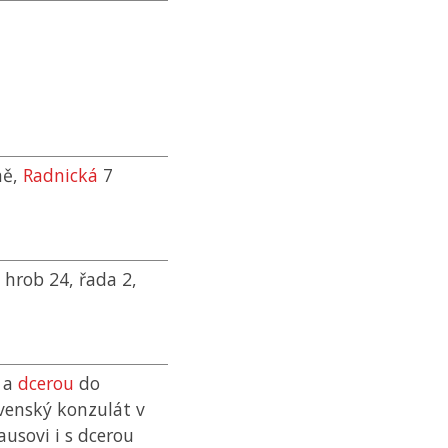
ně,
Radnická
7
, hrob 24, řada 2,
a
dcerou
do
ovenský konzulát v
usovi i s dcerou