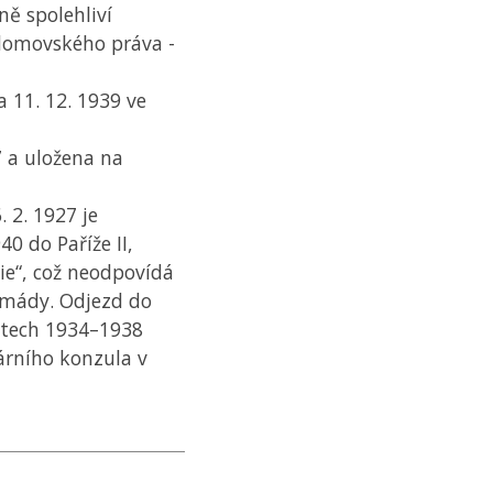
ně spolehliví
domovského práva -
 11. 12. 1939 ve
7 a uložena na
 2. 1927 je
0 do Paříže II,
ie“, což neodpovídá
rmády. Odjezd do
letech 1934–1938
árního konzula v