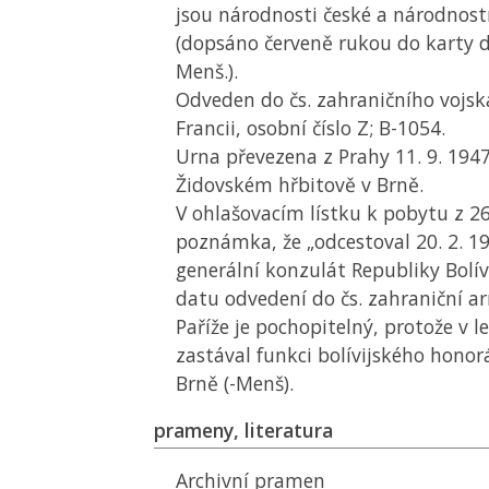
jsou národnosti české a národnost
(dopsáno červeně rukou do karty 
Menš.).
Odveden do čs. zahraničního vojska
Francii, osobní číslo Z; B-1054.
Urna převezena z Prahy 11. 9. 194
Židovském hřbitově v Brně.
V ohlašovacím lístku k pobytu z 26.
poznámka, že „odcestoval 20. 2. 194
generální konzulát Republiky Bolív
datu odvedení do čs. zahraniční a
Paříže je pochopitelný, protože v 
zastával funkci bolívijského honor
Brně (-Menš).
prameny, literatura
Archivní pramen