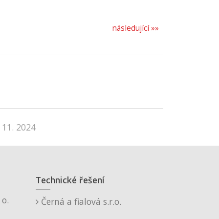
následující »»
 11. 2024
Technické řešení
o.
Černá a fialová s.r.o.