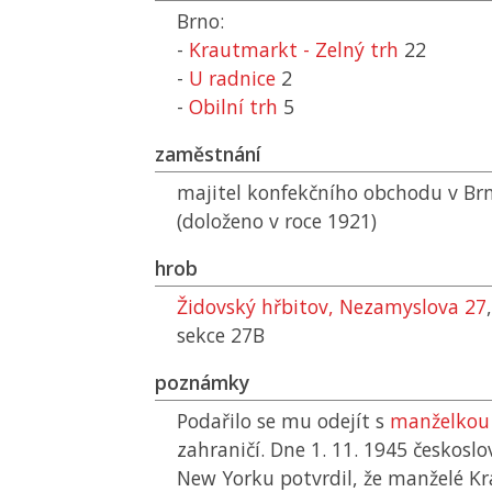
Brno:
-
Krautmarkt - Zelný trh
22
-
U radnice
2
-
Obilní trh
5
zaměstnání
majitel konfekčního obchodu v Br
(doloženo v roce 1921)
hrob
Židovský hřbitov, Nezamyslova 27
sekce 27B
poznámky
Podařilo se mu odejít s
manželkou
zahraničí. Dne 1. 11. 1945 českosl
New Yorku potvrdil, že manželé Kra