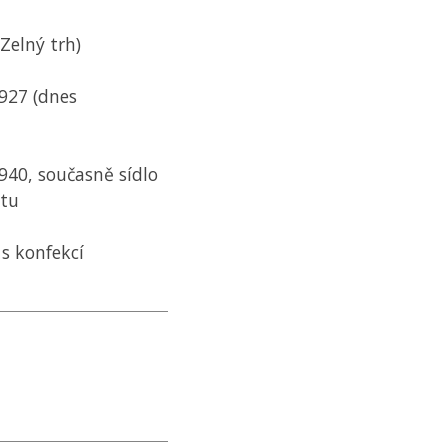
Zelný trh)
1927 (dnes
1940, současně sídlo
átu
 s konfekcí