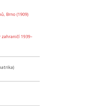
ů, Brno (1909)
v zahraničí 1939–
matrika)