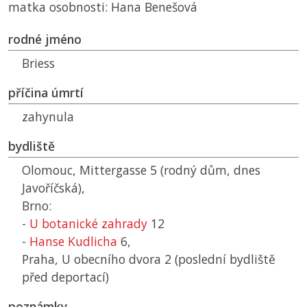
matka osobnosti: Hana Benešová
rodné jméno
Briess
příčina úmrtí
zahynula
bydliště
Olomouc, Mittergasse 5 (rodný dům, dnes
Javoříčská),
Brno:
-
U botanické zahrady
12
-
Hanse Kudlicha
6,
Praha, U obecního dvora 2 (poslední bydliště
před deportací)
poznámky