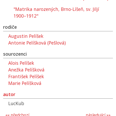
"Matrika narozených, Brno-Líšeň, sv. Jiljí
1900–1912"
rodiče
Augustin Pelíšek
Antonie Pelíšková (Pešlová)
sourozenci
Alois Pelíšek
Anežka Pelíšková
František Pelíšek
Marie Pelíšková
autor
LucKub
«« předchozí
následující »»