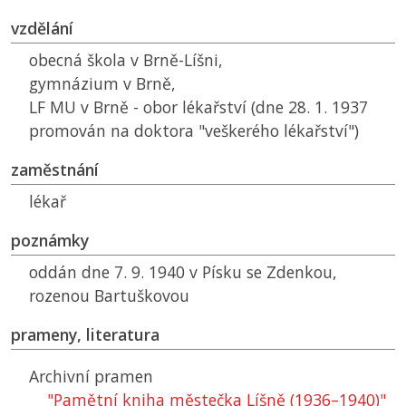
vzdělání
obecná škola v Brně-Líšni,
gymnázium v Brně,
LF MU
v Brně - obor lékařství (dne 28. 1. 1937
promován na doktora "veškerého lékařství")
zaměstnání
lékař
poznámky
oddán dne 7. 9. 1940 v Písku se Zdenkou,
rozenou Bartuškovou
prameny, literatura
Archivní pramen
"Pamětní kniha městečka Líšně (1936–1940)"