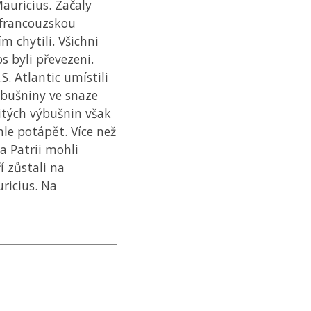
auricius. Začaly
, francouzskou
m chytili. Všichni
los byli převezeni.
S. Atlantic umístili
ýbušniny ve snaze
itých výbušnin však
chle potápět. Více než
na Patrii mohli
í zůstali na
ricius. Na