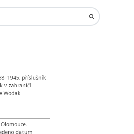
38–1945; příslušník
k v zahraničí
le Wodak
o Olomouce.
vedeno datum