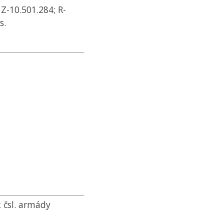
 Z-10.501.284; R-
s.
k čsl. armády