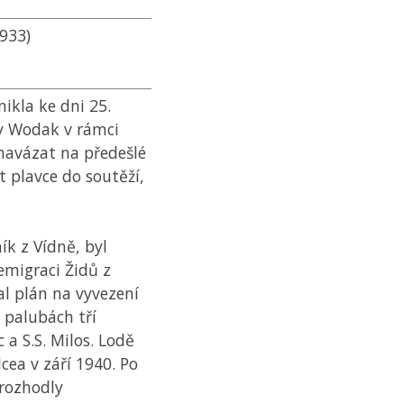
933)
ikla ke dni 25.
ry Wodak v rámci
navázat na předešlé
it plavce do soutěží,
ík z Vídně, byl
emigraci Židů z
l plán na vyvezení
 palubách tří
ic a S.S. Milos. Lodě
cea v září 1940. Po
 rozhodly