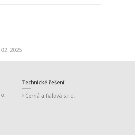
 02. 2025
Technické řešení
o.
Černá a fialová s.r.o.