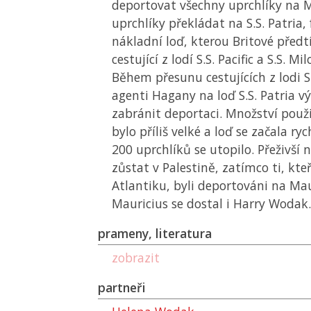
deportovat všechny uprchlíky na M
uprchlíky překládat na S.S. Patria
nákladní loď, kterou Britové předtí
cestující z lodí S.S. Pacific a S.S. Mi
Během přesunu cestujících z lodi S.
agenti Hagany na loď S.S. Patria v
zabránit deportaci. Množství použ
bylo příliš velké a loď se začala ry
200 uprchlíků se utopilo. Přeživší 
zůstat v Palestině, zatímco ti, kteř
Atlantiku, byli deportováni na Mau
Mauricius se dostal i Harry Wodak.
prameny, literatura
zobrazit
partneři