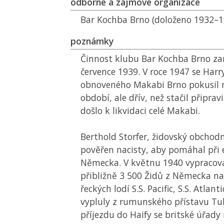
odborné a zájmové organizace
Bar Kochba Brno (doloženo 1932–1
poznámky
Činnost klubu Bar Kochba Brno zan
července 1939. V roce 1947 se Har
obnoveného Makabi Brno pokusil 
období, ale dřív, než stačil připrav
došlo k likvidaci celé Makabi.
Berthold Storfer, židovský obchodn
pověřen nacisty, aby pomáhal při 
Německa. V květnu 1940 vypracova
přibližně 3 500 Židů z Německa na
řeckých lodí S.S. Pacific, S.S. Atlant
vypluly z rumunského přístavu Tul
příjezdu do Haify se britské úřady