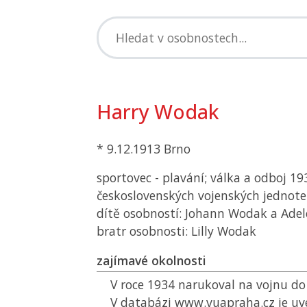
Harry Wodak
* 9.12.1913 Brno
sportovec - plavání; válka a odboj 19
československých vojenských jednote
dítě osobností: Johann Wodak a Ade
bratr osobnosti: Lilly Wodak
zajímavé okolnosti
V roce 1934 narukoval na vojnu d
V databázi www.vuapraha.cz je u