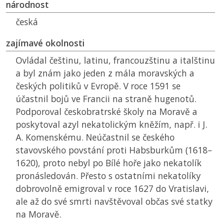
národnost
česká
zajímavé okolnosti
Ovládal češtinu, latinu, francouzštinu a italštinu
a byl znám jako jeden z mála moravských a
českých politiků v Evropě. V roce 1591 se
účastnil bojů ve Francii na straně hugenotů.
Podporoval českobratrské školy na Moravě a
poskytoval azyl nekatolickým kněžím, např. i J.
A. Komenskému. Neúčastnil se českého
stavovského povstání proti Habsburkům (1618–
1620), proto nebyl po Bílé hoře jako nekatolík
pronásledován. Přesto s ostatními nekatolíky
dobrovolně emigroval v roce 1627 do Vratislavi,
ale až do své smrti navštěvoval občas své statky
na Moravě.