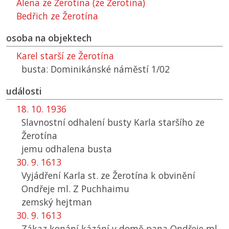
Alena ze Žerotína (ze Žerotína)
Bedřich ze Žerotína
osoba na objektech
Karel starší ze Žerotína
busta: Dominikánské náměstí 1/02
události
18. 10. 1936
Slavnostní odhalení busty Karla staršího ze
Žerotína
jemu odhalena busta
30. 9. 1613
Vyjádření Karla st. ze Žerotína k obvinění
Ondřeje ml. Z Puchhaimu
zemský hejtman
30. 9. 1613
Zákaz konání kázání v domě pana Ondřeje ml.