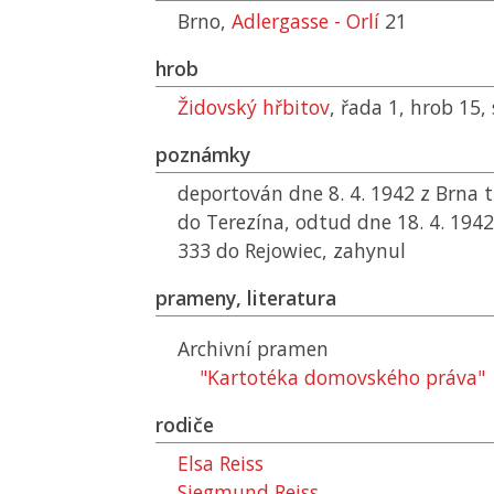
Brno,
Adlergasse - Orlí
21
hrob
Židovský hřbitov
, řada 1, hrob 15,
poznámky
deportován dne 8. 4. 1942 z Brna 
do Terezína, odtud dne 18. 4. 194
333 do Rejowiec, zahynul
prameny, literatura
Archivní pramen
"Kartotéka domovského práva"
rodiče
Elsa Reiss
Siegmund Reiss