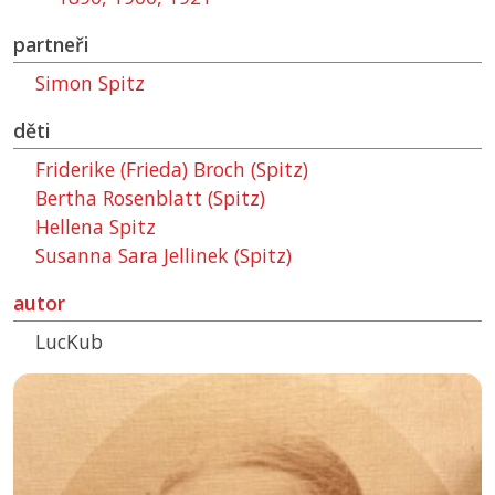
partneři
Simon Spitz
děti
Friderike (Frieda) Broch (Spitz)
Bertha Rosenblatt (Spitz)
Hellena Spitz
Susanna Sara Jellinek (Spitz)
autor
LucKub