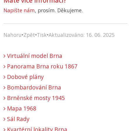
Máte více informací?
Napište nám
, prosím. Děkujeme.
Nahoru
•
Zpět
•
Tisk
•
Aktualizováno: 16. 06. 2025
Virtuální model Brna
Panorama Brna roku 1867
Dobové plány
Bombardování Brna
Brněnské mosty 1945
Mapa 1968
Sál Rady
Kvartérní lokality Brna