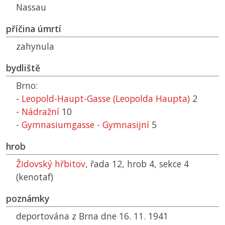
Nassau
příčina úmrtí
zahynula
bydliště
Brno:
-
Leopold-Haupt-Gasse (Leopolda Haupta)
2
-
Nádražní
10
-
Gymnasiumgasse - Gymnasijní
5
hrob
Židovský hřbitov
, řada 12, hrob 4, sekce 4
(kenotaf)
poznámky
deportována z Brna dne 16. 11. 1941