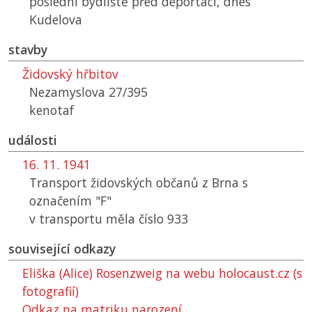
poslední bydliště před deportací, dnes
Kudelova
stavby
Židovský hřbitov
Nezamyslova 27/395
kenotaf
události
16. 11. 1941
Transport židovských občanů z Brna s
označením "F"
v transportu měla číslo 933
související odkazy
Eliška (Alice) Rosenzweig na webu holocaust.cz (s
fotografií)
Odkaz na matriku narození