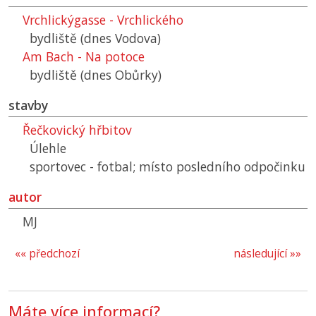
Vrchlickýgasse - Vrchlického
bydliště (dnes Vodova)
Am Bach - Na potoce
bydliště (dnes Obůrky)
stavby
Řečkovický hřbitov
Úlehle
sportovec - fotbal; místo posledního odpočinku
autor
MJ
«« předchozí
následující »»
Máte více informací?