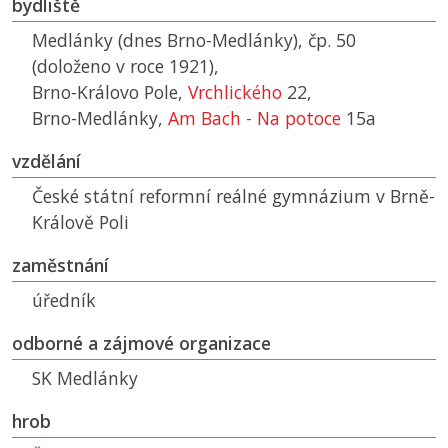
bydliště
Medlánky (dnes Brno-Medlánky), čp. 50
(doloženo v roce 1921),
Brno-Královo Pole,
Vrchlického
22,
Brno-Medlánky,
Am Bach - Na potoce
15a
vzdělání
České státní reformní reálné gymnázium v Brně-
Králově Poli
zaměstnání
úředník
odborné a zájmové organizace
SK
Medlánky
hrob