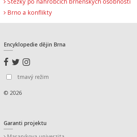
Stezky po náhrobcích brněnských osobností
Brno a konflikty
Encyklopedie dějin Brna
tmavý režim
© 2026
Garanti projektu
Masarykova univerzita