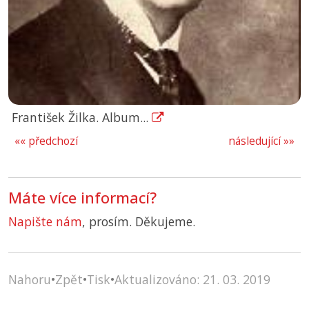
František Žilka. Album...
«« předchozí
následující »»
Máte více informací?
Napište nám
, prosím. Děkujeme.
Nahoru
•
Zpět
•
Tisk
•
Aktualizováno: 21. 03. 2019