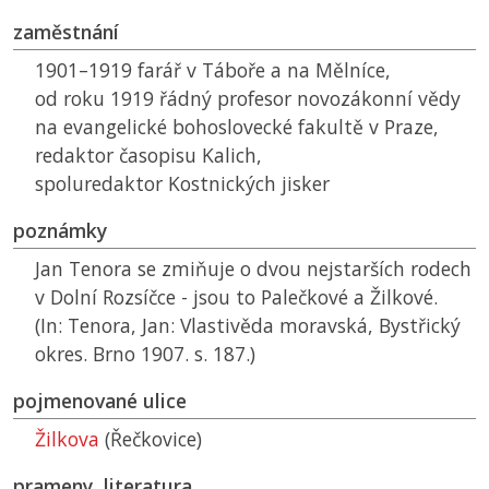
zaměstnání
1901–1919 farář v Táboře a na Mělníce,
od roku 1919 řádný profesor novozákonní vědy
na evangelické bohoslovecké fakultě v Praze,
redaktor časopisu Kalich,
spoluredaktor Kostnických jisker
poznámky
Jan Tenora se zmiňuje o dvou nejstarších rodech
v Dolní Rozsíčce - jsou to Palečkové a Žilkové.
(In: Tenora, Jan: Vlastivěda moravská, Bystřický
okres. Brno 1907. s. 187.)
pojmenované ulice
Žilkova
(Řečkovice)
prameny, literatura