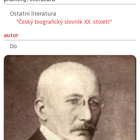
Ostatní literatura
"Český biografický slovník XX. století"
autor
Do