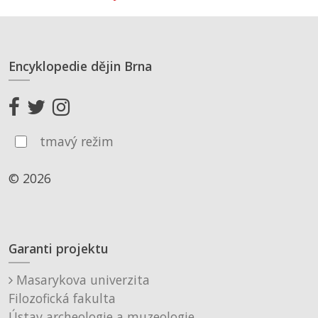
Encyklopedie dějin Brna
tmavý režim
© 2026
Garanti projektu
Masarykova univerzita
Filozofická fakulta
Ústav archeologie a muzeologie