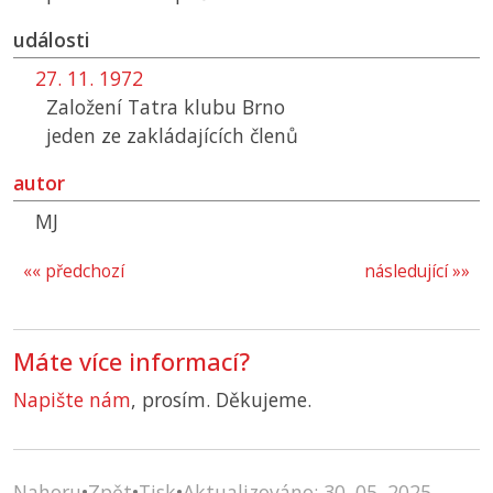
události
27. 11. 1972
Založení Tatra klubu Brno
jeden ze zakládajících členů
autor
MJ
«« předchozí
následující »»
Máte více informací?
Napište nám
, prosím. Děkujeme.
Nahoru
•
Zpět
•
Tisk
•
Aktualizováno: 30. 05. 2025