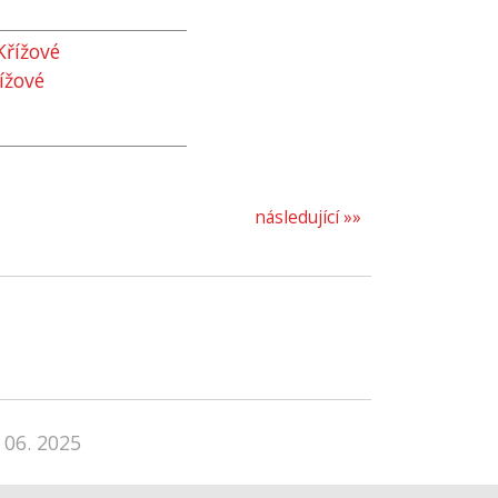
Křížové
ížové
následující »»
 06. 2025