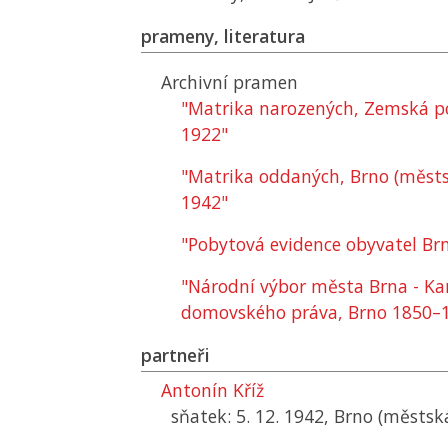
prameny, literatura
Archivní pramen
"Matrika narozených, Zemská p
1922"
"Matrika oddaných, Brno (městs
1942"
"Pobytová evidence obyvatel Brn
"Národní výbor města Brna - Ka
domovského práva, Brno 1850–
partneři
Antonín Kříž
sňatek: 5. 12. 1942, Brno (městsk