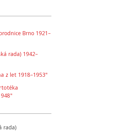
orodnice Brno 1921–
ká rada) 1942–
a z let 1918–⁠1953"
rtotéka
1948"
á rada)