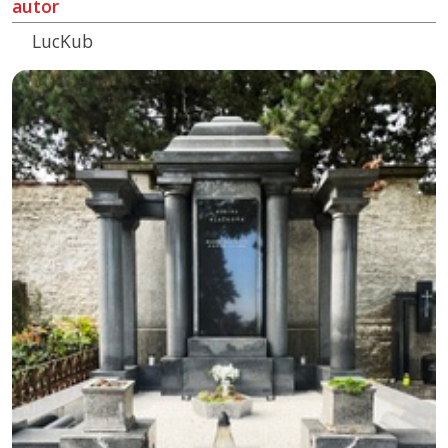
autor
LucKub