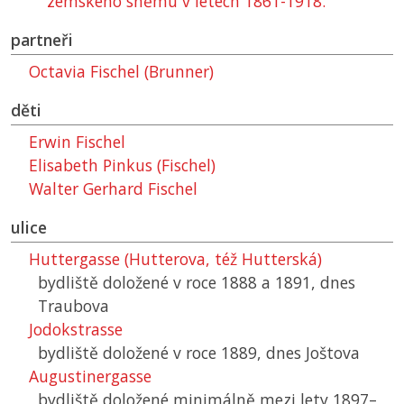
zemského sněmu v letech 1861-1918."
partneři
Octavia Fischel (Brunner)
děti
Erwin Fischel
Elisabeth Pinkus (Fischel)
Walter Gerhard Fischel
ulice
Huttergasse (Hutterova, též Hutterská)
bydliště doložené v roce 1888 a 1891, dnes
Traubova
Jodokstrasse
bydliště doložené v roce 1889, dnes Joštova
Augustinergasse
bydliště doložené minimálně mezi lety 1897–