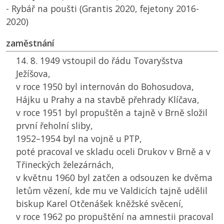
- Rybář na poušti (Grantis 2020, fejetony 2016-
2020)
zaměstnání
14. 8. 1949 vstoupil do řádu Tovaryšstva
Ježíšova,
v roce 1950 byl internován do Bohosudova,
Hájku u Prahy a na stavbě přehrady Klíčava,
v roce 1951 byl propuštěn a tajně v Brně složil
první řeholní sliby,
1952–1954 byl na vojně u
PTP
,
poté pracoval ve skladu oceli Drukov v Brně a v
Třineckých železárnách,
v květnu 1960 byl zatčen a odsouzen ke dvěma
letům vězení, kde mu ve Valdicích tajně udělil
biskup Karel Otčenášek kněžské svěcení,
v roce 1962 po propuštění na amnestii pracoval