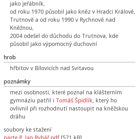
jako jeřábník,
od roku 1970 působil jako kněz v Hradci Králové,
Trutnově a od roku 1990 v Rychnově nad
Kněžnou,
2004 odešel do důchodu do Trutnova, kde
působil jako výpomocný duchovní
hrob
hřbitov v Bílovicích nad Svitavou
poznámky
mezi osobnosti, které poznal na klášterním
gymnáziu patřil i
Tomáš Špidlík
, který ho
ovlivnil při rozhodnutí nastoupit na kněžskou
dráhu
soubory ke stažení
parte P. Jan Rybář.pdf
[571 kB]