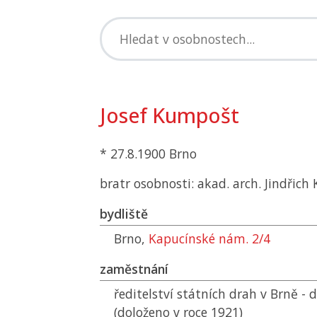
Josef Kumpošt
* 27.8.1900 Brno
bratr osobnosti: akad. arch. Jindřic
bydliště
Brno,
Kapucínské nám. 2/4
zaměstnání
ředitelství státních drah v Brně -
(doloženo v roce 1921)