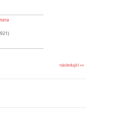
nera
1921)
následující »»