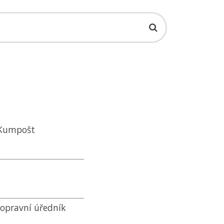
h Kumpošt
 dopravní úředník