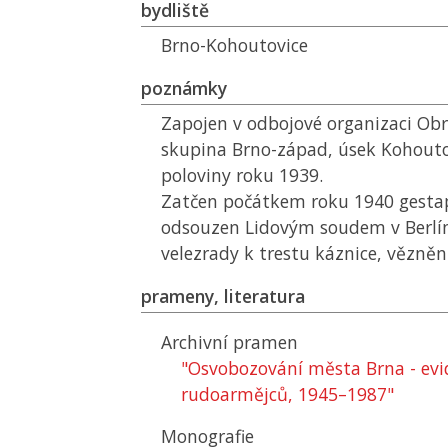
bydliště
Brno-Kohoutovice
poznámky
Zapojen v odbojové organizaci Ob
skupina Brno-západ, úsek Kohouto
poloviny roku 1939.
Zatčen počátkem roku 1940 gesta
odsouzen Lidovým soudem v Berlín
velezrady k trestu káznice, vězněn
prameny, literatura
Archivní pramen
"Osvobozování města Brna - evi
rudoarmějců, 1945–1987"
Monografie