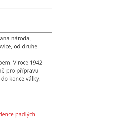
rana národa,
vice, od druhé
pem. V roce 1942
ě pro přípravu
 do konce války.
dence padlých