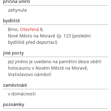
příčina úmrtí
zahynula
bydliště
Brno,
Otevřená
8,
Nové Město na Moravě čp. 123 (poslední
bydliště před deportací)
jiné pocty
její jméno je uvedeno na pamětní desce obětí
holocaustu v Novém Městě na Moravě,
Vratislavovo náměstí
zaměstnání
v domácnosti
poznámky