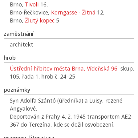
Brno,
Tivoli
16,
Brno-Řečkovice,
Korngasse - Žitná
12,
Brno,
Žlutý kopec
5
zaměstnání
architekt
hrob
Ústřední hřbitov města Brna, Vídeňská 96
, skup.
105, řada 1. hrob č. 24–25
poznámky
Syn Adolfa Szántó (úředníka) a Luisy, rozené
Angyalové.
Deportován z Prahy 4. 2. 1945 transportem AE2-
367 do Terezína, kde se dožil osvobození.
prameny, literatura