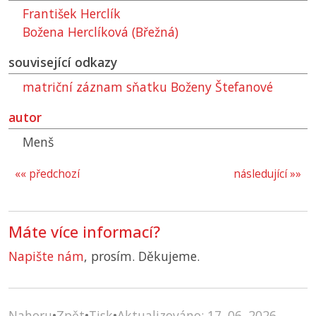
František Herclík
Božena Herclíková (Břežná)
související odkazy
matriční záznam sňatku Boženy Štefanové
autor
Menš
«« předchozí
následující »»
Máte více informací?
Napište nám
, prosím. Děkujeme.
Nahoru
•
Zpět
•
Tisk
•
Aktualizováno: 17. 06. 2026