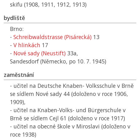
skifu (1908, 1911, 1912, 1913)
bydliště
Brno:
-
Schreibwaldstrasse (Pisárecká)
13
-
V hlinkách
17
-
Nové sady (Neustift)
33a,
Sandesdorf (Německo, po 10. 7. 1945)
zaměstnání
- učitel na Deutsche Knaben- Volksschule v Brně
se sídlem Nové sady 44 (doloženo v roce 1906,
1909),
- učitel na Knaben-Volks- und Bürgerschule v
Brně se sídlem Cejl 61 (doloženo v roce 1917)
- učitel na obecné škole v Miroslavi (doloženo v
roce 1938)