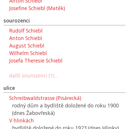
Anton Schiebl
Josefine Schiebl (Matěk)
sourozenci
Rudolf Schiebl
Anton Schiebl
August Schiebl
Wilhelm Schiebl
Josefa Theresie Schiebl
další sourozenci (1)...
ulice
Schreibwaldstrasse (Pisárecká)
rodný dům a bydliště doložené do roku 1900
(dnes Žabovřeská)
V hlinkách
bydliště doložené do roku 1923 (dnes Hlinky)