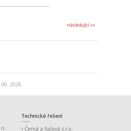
následující »»
 06. 2026
Technické řešení
o.
Černá a fialová s.r.o.