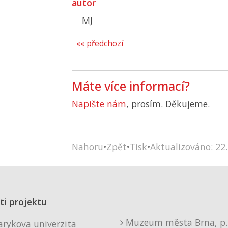
autor
MJ
«« předchozí
Máte více informací?
Napište nám
, prosím. Děkujeme.
Nahoru
•
Zpět
•
Tisk
•
Aktualizováno: 22.
ti projektu
Muzeum města Brna, p. 
rykova univerzita