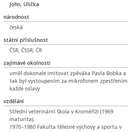
John, Ulička
národnost
česká
státní příslušnost
ČSR
,
ČSSR
,
ČR
zajímavé okolnosti
uměl dokonale imitovat zpěváka Pavla Bobka a
tak byl vystoupením za mikrofonem zpestřením
každé oslavy
vzdělání
Střední veterinární škola v Kroměříži (1969
maturita),
1970–1980 Fakulta tělesné výchovy a sportu v