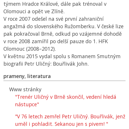
týmem Hradce Králové, dále pak trénoval v
Olomouci a opět ve Zlíně.
V roce 2007 odešel na své první zahraniční
angažmá do slovenského Ružomberku. V české lize
pak pokračoval Brně, odkud po vzájemné dohodě
v roce 2008 zamířil po delší pauze do 1. HFK
Olomouc (2008–2012).
V květnu 2015 vydal spolu s Romanem Smutným
biografii Petr Uličný: Bouřlivák John.
prameny, literatura
Www stránky
"Trenér Uličný v Brně skončil, vedení hledá
nástupce"
"V 76 letech zemřel Petr Uličný. Bouřlivák, jenž
uměl i pohladit. Sekanou jen s pivem! "