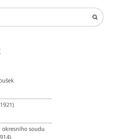
k
Toušek
 1921)
 okresního soudu
914),