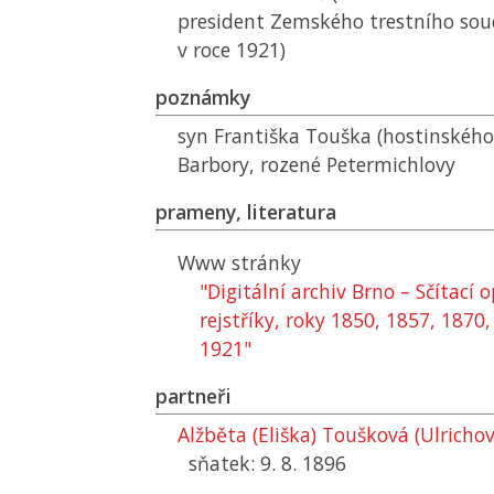
president Zemského trestního sou
v roce 1921)
poznámky
syn Františka Touška (hostinského
Barbory, rozené Petermichlovy
prameny, literatura
Www stránky
"Digitální archiv Brno – Sčítací
rejstříky, roky 1850, 1857, 1870
1921"
partneři
Alžběta (Eliška) Toušková (Ulrichov
sňatek: 9. 8. 1896