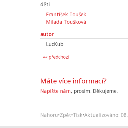
děti
František Toušek
Milada Toušková
autor
LucKub
«« předchozí
Máte více informací?
Napište nám
, prosím. Děkujeme.
Nahoru
•
Zpět
•
Tisk
•
Aktualizováno: 08.