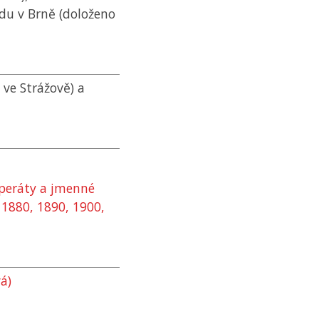
du v Brně (doloženo
 ve Strážově) a
 operáty a jmenné
, 1880, 1890, 1900,
á)