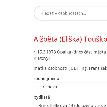
Alžběta (Eliška) Toušk
* 15.3.1873 Opálka (dnes část města 
Klatovy)
matka osobnosti: JUDr. Ing. Františe
rodné jméno
Ulrichová
bydliště
Brno, Pellicova 49 (doloženo v roce