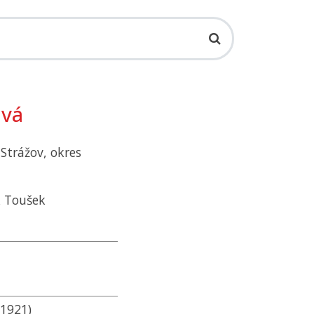
ová
Strážov, okres
k Toušek
 1921)