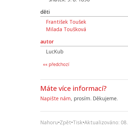
děti
František Toušek
Milada Toušková
autor
LucKub
«« předchozí
Máte více informací?
Napište nám
, prosím. Děkujeme.
Nahoru
•
Zpět
•
Tisk
•
Aktualizováno: 08.