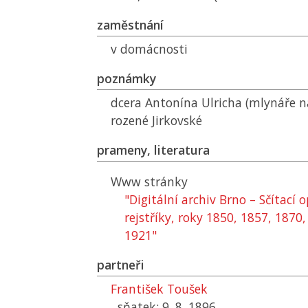
zaměstnání
v domácnosti
poznámky
dcera Antonína Ulricha (mlynáře n
rozené Jirkovské
prameny, literatura
Www stránky
"Digitální archiv Brno – Sčítací
rejstříky, roky 1850, 1857, 1870
1921"
partneři
František Toušek
sňatek: 9. 8. 1896