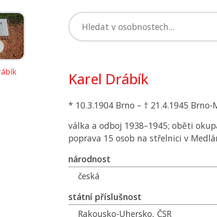
rábík
Karel Drábík
* 10.3.1904 Brno – † 21.4.1945 Brno
válka a odboj 1938–1945; oběti okup
poprava 15 osob na střelnici v Medl
národnost
česká
státní příslušnost
Rakousko-Uhersko,
ČSR