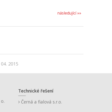
následující »»
 04. 2015
Technické řešení
o.
Černá a fialová s.r.o.