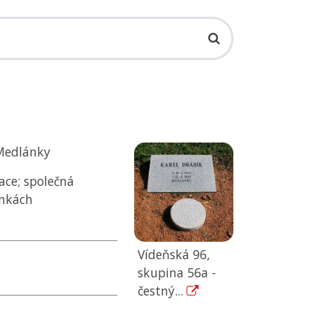
-Medlánky
ace; společná
ánkách
Vídeňská 96,
skupina 56a -
čestný...