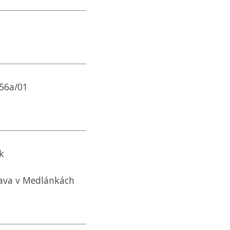
 56a/01
k
ava v Medlánkách