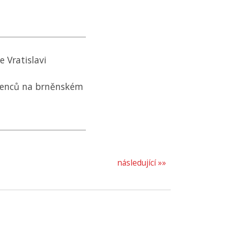
 Vratislavi
tenců na brněnském
následující »»