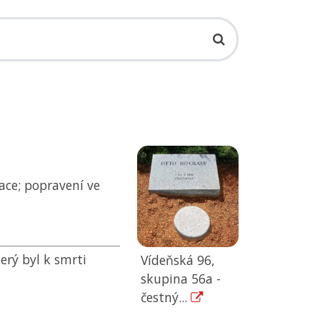
ace; popravení ve
rý byl k smrti
Vídeňská 96,
skupina 56a -
čestný...