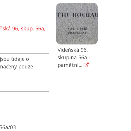
ňská 96, skup. 56a,
Vídeňská 96,
skupina 56a -
jsou údaje o
pamětní...
označeny pouze
 56a/03