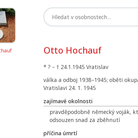
Otto Hochauf
chauf
* ? – † 24.1.1945 Vratislav
válka a odboj 1938–1945; oběti okup
Vratislavi 24. 1. 1945
zajímavé okolnosti
pravděpodobně německý voják, kte
odsouzen snad za zběhnutí
příčina úmrtí