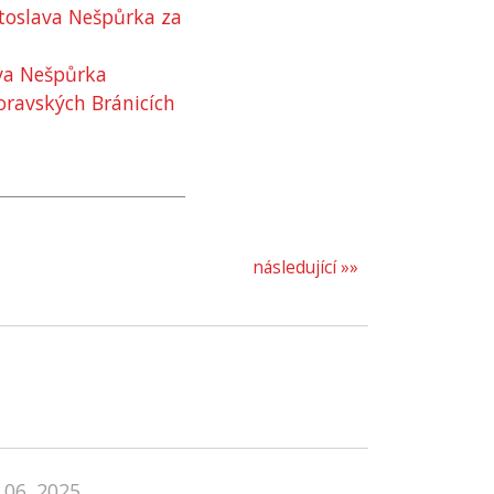
toslava Nešpůrka za
va Nešpůrka
oravských Bránicích
následující »»
 06. 2025