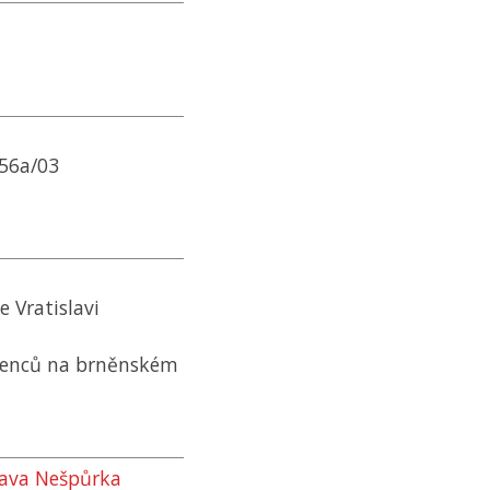
 56a/03
 Vratislavi
tenců na brněnském
lava Nešpůrka