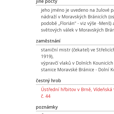
jiné pocty
jeho jméno je uvedeno na žulové 
nádraží v Moravských Bránicích (o
podobě „Florián“ - viz výše -Menš)
světových válek v Moravských Brán
zaměstnání
staniční mistr (čekatel) ve Střelicí
1919),
výpravčí vlaků v Dolních Kounicích (v
stanice Moravské Bránice - Dolní K
čestný hrob
Ústřední hřbitov v Brně, Vídeňská 
č. 44
poznámky