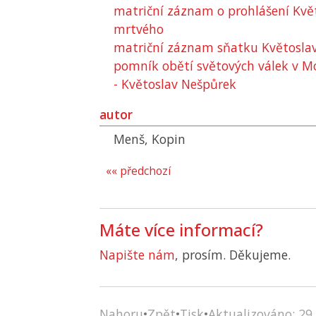
matriční záznam o prohlášení Kvě
mrtvého
matriční záznam sňatku Květosla
pomník obětí světových válek v M
- Květoslav Nešpůrek
autor
Menš, Kopin
«« předchozí
Máte více informací?
Napište nám
, prosím. Děkujeme.
Nahoru
•
Zpět
•
Tisk
•
Aktualizováno: 29.