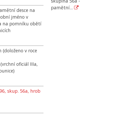
skupina 56a -
pamětní...
pamětní desce na
sobní jméno v
 a na pomníku obětí
icích
ch (doloženo v roce
rchní oficiál IIIa,
ounice)
96, skup. 56a, hrob