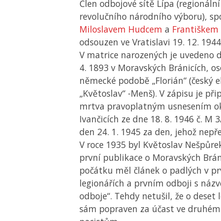
Člen odbojové sítě Lípa (regionální
revolučního národního výboru), sp
Miloslavem Hudcem
a
Františkem
odsouzen ve Vratislavi 19. 12. 1944
V matrice narozených je uvedeno 
4. 1893 v Moravských Bránicích, os
německé podobě „Florián“ (český e
„Květoslav“ -Menš). V zápisu je při
mrtva pravoplatným usnesením okr
Ivančicích ze dne 18. 8. 1946 č. M 
den 24. 1. 1945 za den, jehož nepřeži
V roce 1935 byl Květoslav Nešpůre
první publikace o Moravských Brán
počátku měl článek o padlých v prv
legionářích a prvním odboji s ná
odboje“. Tehdy netušil, že o deset 
sám popraven za účast ve druhém o