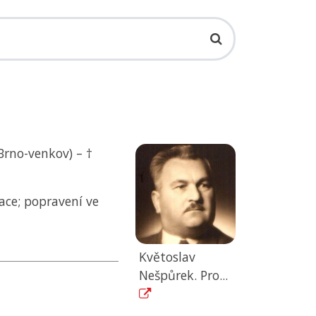
Brno-venkov) – †
ace; popravení ve
Květoslav
Nešpůrek. Pro...