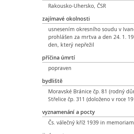
Rakousko-Uhersko,
ČSR
zajímavé okolnosti
usnesením okresního soudu v Ivanči
prohlášen za mrtva a den 24. 1. 19
den, který nepřežil
příčina úmrtí
popraven
bydliště
Moravské Bránice čp. 81 (rodný dům
Střelice čp. 311 (doloženo v roce 19
vyznamenání a pocty
Čs. válečný kříž 1939 in memoriam