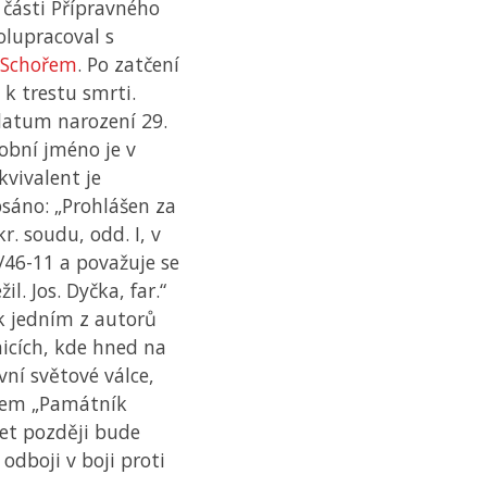
 části Přípravného
olupracoval s
 Schořem
. Po zatčení
 k trestu smrti.
datum narození 29.
obní jméno je v
kvivalent je
psáno: „Prohlášen za
. soudu, odd. I, v
3/46-11 a považuje se
l. Jos. Dyčka, far.“
k jedním z autorů
icích, kde hned na
ní světové válce,
zvem „Památník
let později bude
dboji v boji proti