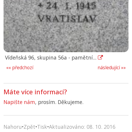
Vídeňská 96, skupina 56a - pamětní...
«« předchozí
následující »»
Máte více informací?
Napište nám
, prosím. Děkujeme.
Nahoru
•
Zpět
•
Tisk
•
Aktualizováno: 08. 10. 2016