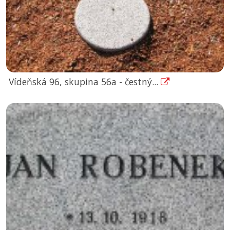
Vídeňská 96, skupina 56a - čestný...