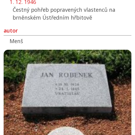
1. 12. 1946
Čestný pohřeb popravených vlastenců na
brněnském Ústředním hřbitově
autor
Menš